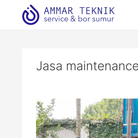
Lewati
ke
konten
Jasa maintenance
Perawatan
Sumur
Bor
Jakarta