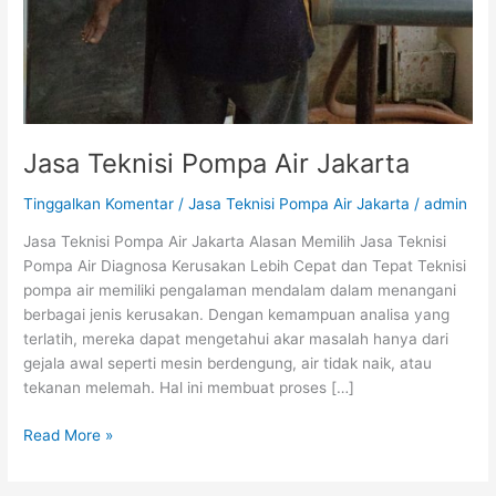
Jasa Teknisi Pompa Air Jakarta
Tinggalkan Komentar
/
Jasa Teknisi Pompa Air Jakarta
/
admin
Jasa Teknisi Pompa Air Jakarta Alasan Memilih Jasa Teknisi
Pompa Air Diagnosa Kerusakan Lebih Cepat dan Tepat Teknisi
pompa air memiliki pengalaman mendalam dalam menangani
berbagai jenis kerusakan. Dengan kemampuan analisa yang
terlatih, mereka dapat mengetahui akar masalah hanya dari
gejala awal seperti mesin berdengung, air tidak naik, atau
tekanan melemah. Hal ini membuat proses […]
Read More »