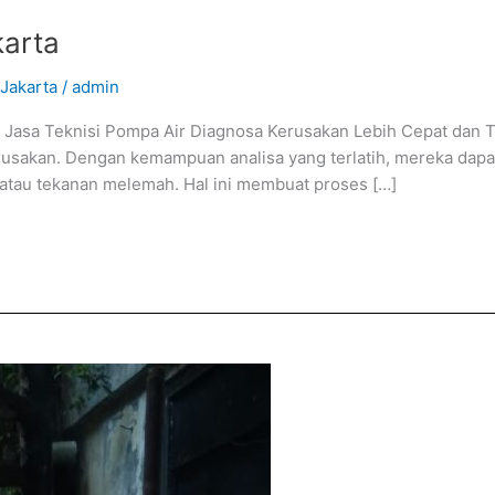
karta
 Jakarta
/
admin
h Jasa Teknisi Pompa Air Diagnosa Kerusakan Lebih Cepat dan 
usakan. Dengan kemampuan analisa yang terlatih, mereka dapat
, atau tekanan melemah. Hal ini membuat proses […]