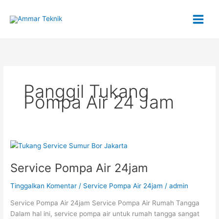
Lewati
ke
konten
Panggil Tukang
Pompa Air 24 Jam
Service
Pompa
Service Pompa Air 24jam
Air
24jam
Tinggalkan Komentar
/
Service Pompa Air 24jam
/
admin
Service Pompa Air 24jam Service Pompa Air Rumah Tangga
Dalam hal ini, service pompa air untuk rumah tangga sangat