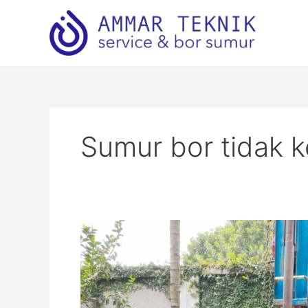
Lewati
ke
konten
Sumur bor tidak ke
Service
Sumur
Bor
Jakarta